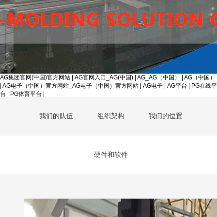
AG集团官网(中国)官方网站
|
AG官网入口_AG(中国)
|
AG_AG（中国）
|
AG（中国）
|
AG电子（中国）官方网站_AG电子（中国）官方网站
|
AG电子
|
AG平台
|
PG在线平
台
|
PG体育平台
|
我们的队伍
组织架构
我们的位置
硬件和软件