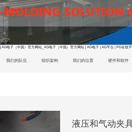
|
AG电子（中国）官方网站_AG电子（中国）官方网站
|
AG电子
|
AG平台
|
PG在线
我们的队伍
组织架构
我们的位置
硬件和软件
液压和气动夹