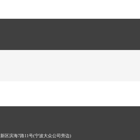
新区滨海7路11号(宁波大众公司旁边)