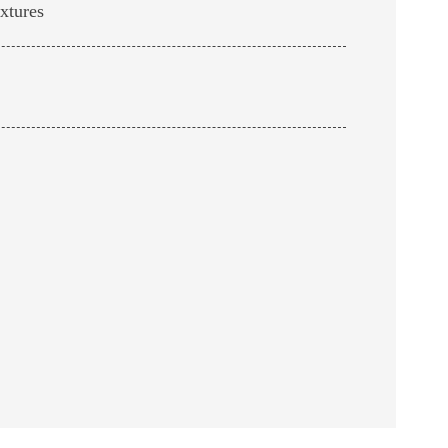
xtures