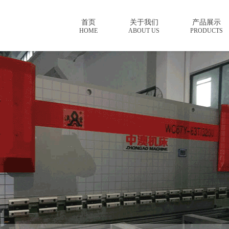
首页
关于我们
产品展示
HOME
ABOUT US
PRODUCTS