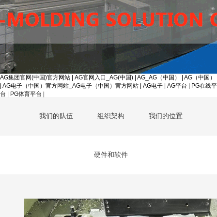
AG集团官网(中国)官方网站
|
AG官网入口_AG(中国)
|
AG_AG（中国）
|
AG（中国）
|
AG电子（中国）官方网站_AG电子（中国）官方网站
|
AG电子
|
AG平台
|
PG在线平
台
|
PG体育平台
|
我们的队伍
组织架构
我们的位置
硬件和软件