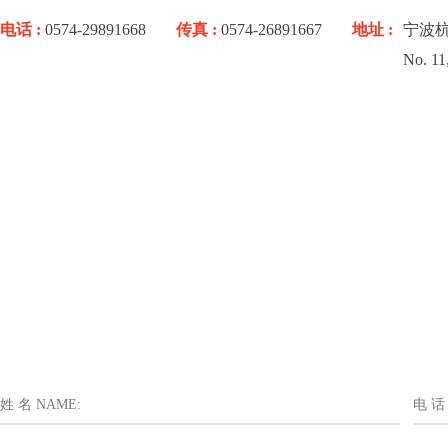
电话 :
0574-29891668
传真 :
0574-26891667
地址 :
宁波杭
No. 11